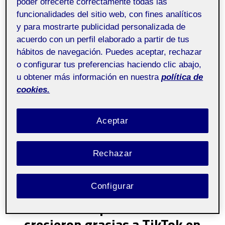
poder ofrecerte correctamente todas las
He elegido este tema debido a la creciente
funcionalidades del sitio web, con fines analíticos
importancia que TikTok está adquiriendo en el
y para mostrarte publicidad personalizada de
mundo del marketing y la publicidad. En los
acuerdo con un perfil elaborado a partir de tus
últimos años, esta plataforma ha
hábitos de navegación. Puedes aceptar, rechazar
experimentado un rápido crecimiento en
o configurar tus preferencias haciendo clic abajo,
términos de usuarios y popularidad,
u obtener más información en nuestra
política de
convirtiéndose en una herramienta clave para
cookies.
las marcas que buscan llegar a una audiencia
más joven y conectada….
Aceptar
LAS
LEER MÁS
MARCAS
QUE
Rechazar
MAS
CRECIERON
EN
Configurar
SIN CATEGORÍA
TIKTOK
Las marcas que mas
EN
2021
crecieron gracias a TikTok en