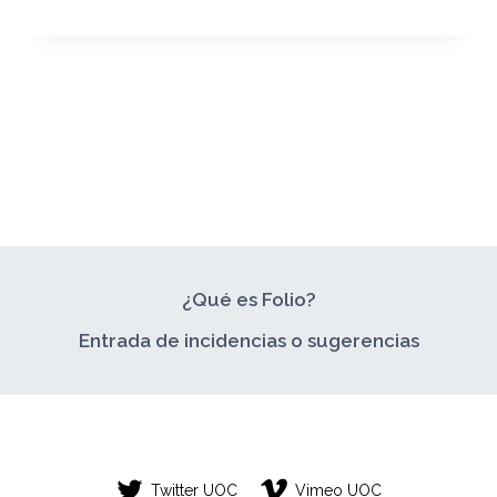
DAMOS
LA
BIENVENIDA
A
TU
FOLIO
PROPIO!
¿Qué es Folio?
Entrada de incidencias o sugerencias
Twitter UOC
Vimeo UOC